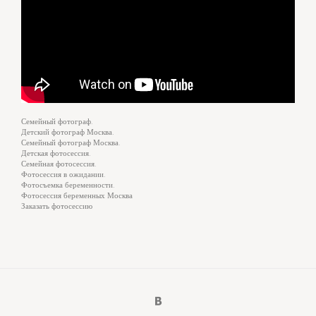
Семейный фотограф
.
Детский фотограф Москва
.
Семейный фотограф Москва
.
Детская фотосессия
.
Семейная фотосессия
.
Фотосессия в ожидании
.
Фотосъемка беременности
.
Фотосессия беременных Москва
Заказать фотосессию