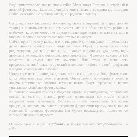
Отзывы
Рада приветствовать вас на своем сайте. Меня зовут Евгения, я семейный и
детский фотограф. Если Вы доверите мне участие в создании фотоистории
Вашей счастливой семейной жизни, я с радостью помогу.
Eng
Сегодня, в век цифровых технологий, снова возвращается старая добрая
традиция хранить самые яркие моменты жизни в обычных фотографиях в
альбомах, которые много лет спустя можно перелистать вместе с детьми и
внуками и заново пережить все волнительные минуты.
Сейчас практически у каждого есть цифровые фотоаппараты и возможность
делать любительские снимки, когда захочется. Однако, у такой съемки есть
ряд минусов, далеко не все снимки могут получиться удачными, ведь
любитель не знаком с очень многими нюансами. Я помогу сохранить все
моменты в самом лучшем качестве. Для этого у меня есть
профессиональный опыт, творческий потенциал, любовь к своей профессии
и людям, с которыми я работаю.
Интереснее всего проводить детские фотосессии или семейные фотосессии,
когда собирается вся семья с детьми. Очень люблю приходить в семью и
ловить естественные эмоции, которые потом будут отражены в ваших
уникальных семейных фотографиях.
К работе с каждой семьей я подхожу строго индивидуально, не провожу
потоковые съемки, поэтому результат превосходит все самые смелые
ожидания моих заказчиков. Фотосессия – это совместный творческий
процесс, в котором мы вместе с героями фотосъемки продумываем все до
мелочей. В процессе фотосессии Вы будете наслаждаться общением со
своими близкими и отдыхать.
Ознакомиться с моим
портфолио
и предлагаемыми
услугами
можно на
сайте.